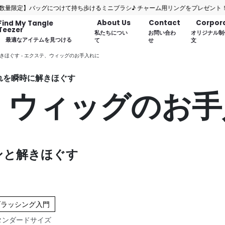
】バッグにつけて持ち歩けるミニブラシ♪ チャーム用リングをプレゼント！
About Us
Contact
Corpor
Find My Tangle
Teezer
私たちについ
お問い合わ
オリジナル制
最適なアイテムを見つける
て
せ
文
きほぐす - エクステ、ウィッグのお手入れに
り、もつれを瞬時に解きほぐす
、ウィッグのお手
ンと解きほぐす
ブラッシング入門
タンダードサイズ