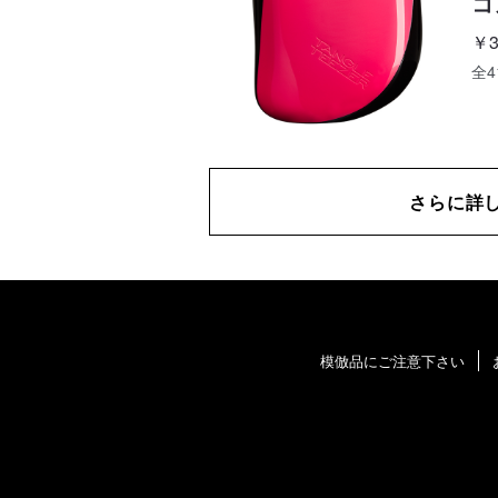
コ
￥3
全4
さらに詳
模倣品にご注意下さい