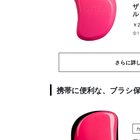
ザ
ル
￥2
全1
さらに詳
携帯に便利な、ブラシ