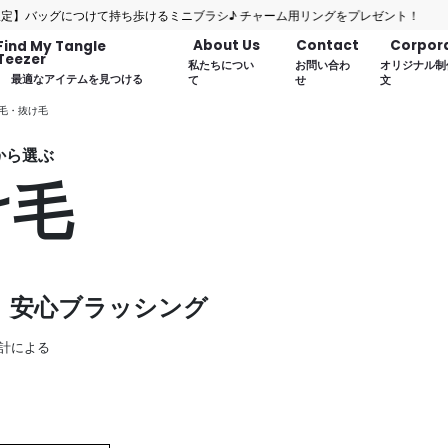
ッグにつけて持ち歩けるミニブラシ♪ チャーム用リングをプレゼント！
About Us
Contact
Corpor
Find My Tangle
Teezer
私たちについ
お問い合わ
オリジナル制
最適なアイテムを見つける
て
せ
文
薄毛・抜け毛
髪質から選ぶ
け毛
、安心ブラッシング
計による