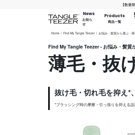
【数量限定】バ
News
Products
お知ら
商品一覧
せ
Home
Find My Tangle Teezer
お悩み・髪質から選ぶ - 
Find My Tangle Teezer - お悩み・
薄毛・抜
抜け毛・切れ毛を抑え*
*ブラッシング時の摩擦・引っ張りを抑える設