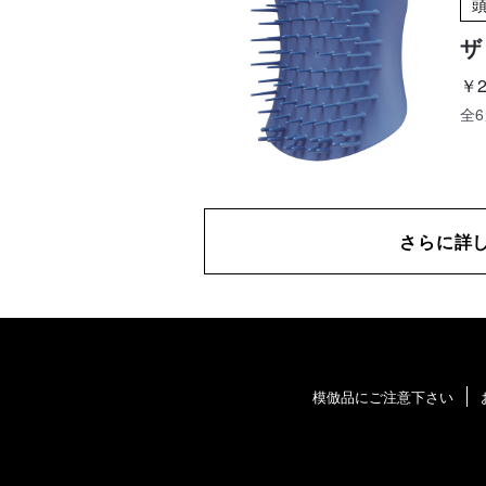
ザ
￥2
全
さらに詳
模倣品にご注意下さい