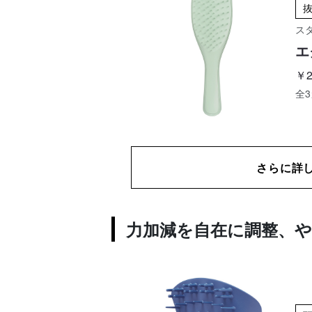
ス
エ
￥2
全
さらに詳
力加減を自在に調整、