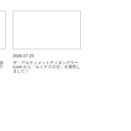
2026.07.23
歩
ザ・アルティメットディタングラー
グ
Luxe から「ルミナスロゼ」を発売し
ました！