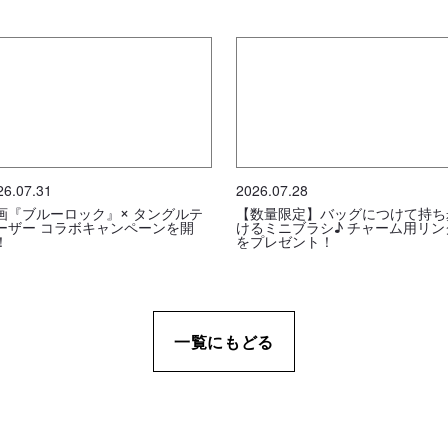
26.07.31
2026.07.28
画『ブルーロック』× タングルテ
【数量限定】バッグにつけて持ち
ーザー コラボキャンペーンを開
けるミニブラシ♪ チャーム用リン
！
をプレゼント！
一覧にもどる