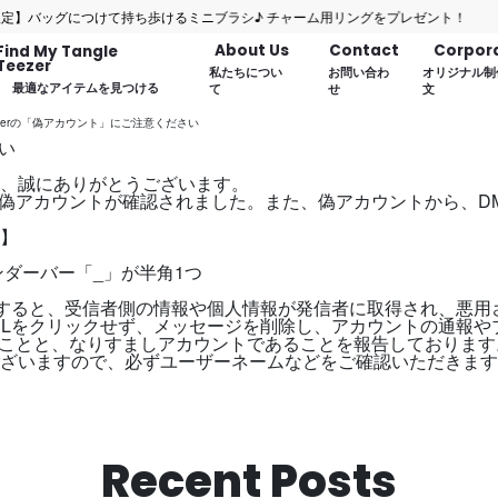
ッグにつけて持ち歩けるミニブラシ♪ チャーム用リングをプレゼント！
About Us
Contact
Corpor
Find My Tangle
Teezer
私たちについ
お問い合わ
オリジナル制
最適なアイテムを見つける
て
せ
文
tterの「偽アカウント」にご注意ください
い
、誠にありがとうございます。
偽アカウントが確認されました。また、偽アカウントから、D
】
にアンダーバー「_」が半角1つ
クすると、受信者側の情報や個人情報が発信者に取得され、悪用
RLをクリックせず、メッセージを削除し、アカウントの通報や
あることと、なりすましアカウントであることを報告しております
ざいますので、必ずユーザーネームなどをご確認いただきます
Recent Posts