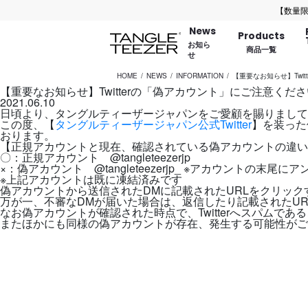
【数量限定】バ
News
Products
お知ら
商品一覧
せ
HOME
NEWS
INFORMATION
【重要なお知らせ】Twi
【重要なお知らせ】Twitterの「偽アカウント」にご注意くださ
2021.06.10
日頃より、タングルティーザージャパンをご愛顧を賜りまして
この度、【
タングルティーザージャパン公式Twitter
】を装った
おります。
【正規アカウントと現在、確認されている偽アカウントの違い
〇：正規アカウント @tangleteezerjp
×：偽アカウント @tangleteezerjp_ ※アカウントの末尾
※上記アカウントは既に凍結済みです
偽アカウントから送信されたDMに記載されたURLをクリッ
万が一、不審なDMが届いた場合は、返信したり記載されたU
なお偽アカウントが確認された時点で、Twitterへスパムで
またほかにも同様の偽アカウントが存在、発生する可能性がご