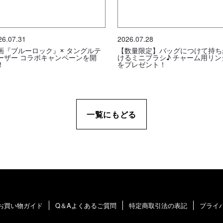
26.07.31
2026.07.28
画『ブルーロック』× タングルテ
【数量限定】バッグにつけて持ち
ーザー コラボキャンペーンを開
けるミニブラシ♪ チャーム用リン
！
をプレゼント！
一覧にもどる
お買い物ガイド
Q＆Aよくあるご質問
特定商取引法の表記
プライ