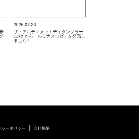
2026.07.23
歩
ザ・アルティメットディタングラー
グ
Luxe から「ルミナスロゼ」を発売し
ました！
バシーポリシー
会社概要