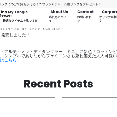
につけて持ち歩けるミニブラシ♪ チャーム用リングをプレゼント！
About Us
Contact
Corpor
Find My Tangle
Teezer
私たちについ
お問い合わ
オリジナル制
最適なアイテムを見つける
て
せ
文
タングラー ミニ「コットンピンク」を発売しました！
を発売しました！
ザ・アルティメットディタングラー ミニ」に新色「コットン
。シンプルでありながらフェミニンさも兼ね備えた大人可愛い
はこちら
Recent Posts