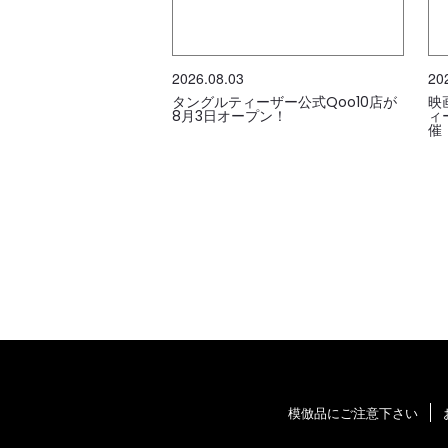
2026.08.03
20
タングルティーザー公式Qoo10店が
映
8月3日オープン！
ィ
催
模倣品にご注意下さい