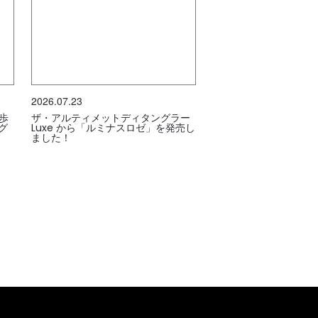
2026.07.23
歩
ザ・アルティメットディタングラー
グ
Luxe から「ルミナスロゼ」を発売し
ました！