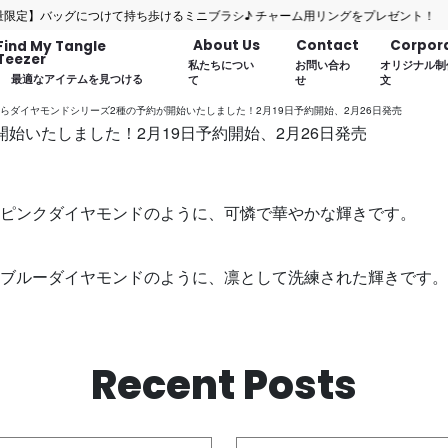
】バッグにつけて持ち歩けるミニブラシ♪ チャーム用リングをプレゼント！
About Us
Contact
Corpor
Find My Tangle
Teezer
私たちについ
お問い合わ
オリジナル制
最適なアイテムを見つける
て
せ
文
らダイヤモンドシリーズ2種の予約が開始いたしました！2月19日予約開始、2月26日発売
始いたしました！2月19日予約開始、2月26日発売
ピンクダイヤモンドのように、可憐で華やかな輝きです。
ブルーダイヤモンドのように、凛として洗練された輝きです。
Recent Posts