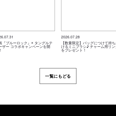
26.07.31
2026.07.28
画『ブルーロック』× タングルテ
【数量限定】バッグにつけて持ち
ーザー コラボキャンペーンを開
けるミニブラシ♪ チャーム用リン
！
をプレゼント！
一覧にもどる