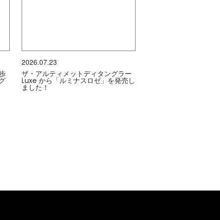
2026.07.23
歩
ザ・アルティメットディタングラー
グ
Luxe から「ルミナスロゼ」を発売し
ました！