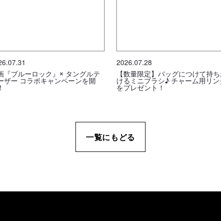
26.07.31
2026.07.28
画『ブルーロック』× タングルテ
【数量限定】バッグにつけて持ち
ーザー コラボキャンペーンを開
けるミニブラシ♪ チャーム用リン
！
をプレゼント！
一覧にもどる