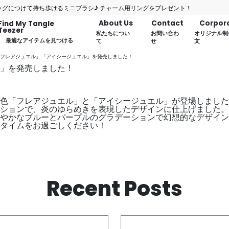
つけて持ち歩けるミニブラシ♪ チャーム用リングをプレゼント！
About Us
Contact
Corpor
Find My Tangle
Teezer
私たちについ
お問い合わ
オリジナル制
最適なアイテムを見つける
て
せ
文
フレアジュエル」「アイシージュエル」を発売しました！
」を発売しました！
色「フレアジュエル」と「アイシージュエル」が登場しました
ションで、炎のゆらめきを表現したデザインに仕上げました。
やかなブルーとパープルのグラデーションで幻想的なデザイン
タイムをお過ごしください！
Recent Posts