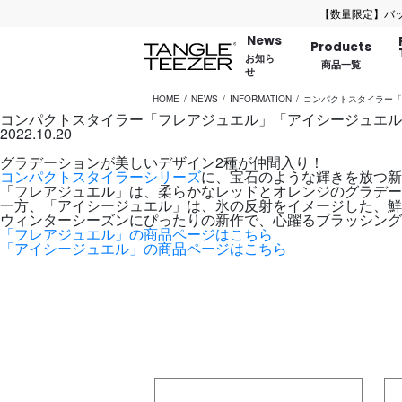
【数量限定】バッグに
News
Products
お知ら
商品一覧
せ
HOME
NEWS
INFORMATION
コンパクトスタイラー「
コンパクトスタイラー「フレアジュエル」「アイシージュエル
2022.10.20
グラデーションが美しいデザイン2種が仲間入り！
コンパクトスタイラーシリーズ
に、宝石のような輝きを放つ新
「フレアジュエル」は、柔らかなレッドとオレンジのグラデー
一方、「アイシージュエル」は、氷の反射をイメージした、鮮
ウィンターシーズンにぴったりの新作で、心躍るブラッシング
「フレアジュエル」の商品ページはこちら
「アイシージュエル」の商品ページはこちら