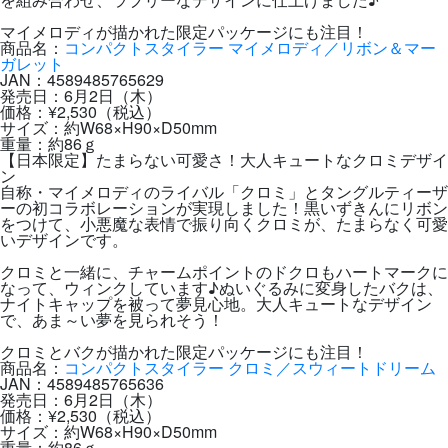
マイメロディが描かれた限定パッケージにも注目！
商品名：
コンパクトスタイラー マイメロディ／リボン＆マー
ガレット
JAN：4589485765629
発売日：6月2日（木）
価格：¥2,530（税込）
サイズ：約W68×H90×D50mm
重量：約86ｇ
【日本限定】たまらない可愛さ！大人キュートなクロミデザイ
ン
自称・マイメロディのライバル「クロミ」とタングルティーザ
ーの初コラボレーションが実現しました！
黒いずきんにリボン
をつけて、小悪魔な表情で振り向くクロミが、たまらなく可愛
いデザインです。
クロミと一緒に、チャームポイントのドクロもハートマークに
なって、ウィンクしています♪ぬいぐるみに変身したバクは、
ナイトキャップを被って夢見心地。大人キュートなデザイン
で、あま～い夢を見られそう！
クロミとバクが描かれた限定パッケージにも注目！
商品名：
コンパクトスタイラー クロミ／スウィートドリーム
JAN：4589485765636
発売日：6月2日（木）
価格：¥2,530（税込）
サイズ：約W68×H90×D50mm
重量：約86ｇ