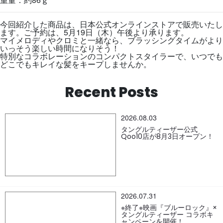
今回紹介した商品は、日本公式オンラインストアで販売いたし
ます。ご予約は、5月19日（木）午後より承ります。
マイメロディやクロミと一緒なら、ブラッシングタイムがより
いっそう楽しい時間になりそう！
特別なコラボレーションのコンパクトスタイラーで、いつでも
どこでもキレイな髪をキープしませんか。
Recent Posts
2026.08.03
タングルティーザー公式
Qoo10店が8月3日オープン！
2026.07.31
※終了※映画『ブルーロック』×
タングルティーザー コラボキ
ャンペーンを開催！