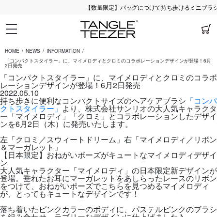
【数量限定】バッグにつけて持ち歩けるミニブラシ♪
HOME
NEWS
INFORMATION
「コンパクトスタイラー」に、マイメロディとクロミのコラボレーションデザインが登場！6月
2日発売
「コンパクトスタイラー」に、マイメロディとクロミのコラボ
レーションデザインが登場！6月2日発売
2022.05.10
持ち歩きに便利なコンパクトサイズのヘアケアブラシ
「コンパ
クトスタイラー」
より、株式会社サンリオの大人気キャラクタ
ー「マイメロディ」「クロミ」とコラボレーションしたデザイ
ンを6月2日（木）に発売いたします。
左「クロミ／スウィートドリーム」右「マイメロディ／リボン
＆マーガレット」
【日本限定】おねがいポーズがキュートなマイメロディデザイ
ン
大人気キャラクター「マイメロディ」の日本限定新デザインが
登場。垂れたお耳にマーガレットをあしらったレースのリボン
をつけて、おねがいポーズでこちらを見つめるマイメロディ
が、とってもキュートなデザインです！
落ち着いたピンクカラーのボディに、パステルピンクのブラシ
を組み合わせ、ラブリーなデザインに仕上げました♪