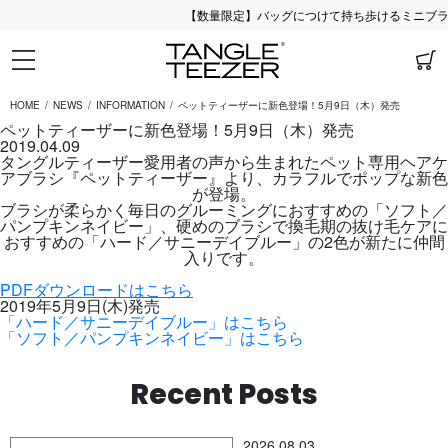
【数量限定】バッグにつけて持ち歩けるミニブラシ
HOME
NEWS
INFORMATION
ペットティーザーに新色登場！5月9日（木）発売
ペットティーザーに新色登場！5月9日（木）発売
2019.04.09
タングルティーザー愛用者の声から生まれたペット専用ヘアケ
アブラシ『ペットティーザー』より、カラフルでポップな新色
が登場。
ブラシが柔らかく毎日のグルーミングにおすすめの「ソフト／
パンプキンネイビー」、硬めのブラシで換毛期の抜け毛ケアに
おすすめの「ハード／サニーデイブルー」の2色が新たに仲間
入りです。
PDFダウンロードはこちら
2019年5月9日(木)発売
「ハード／サニーデイブルー」はこちら
「ソフト／パンプキンネイビー」はこちら
Recent Posts
2026.08.03