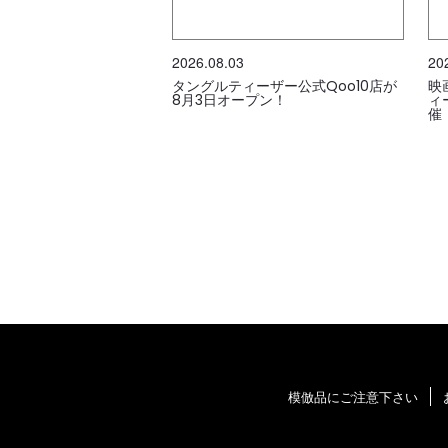
2026.08.03
20
タングルティーザー公式Qoo10店が
映
8月3日オープン！
ィ
催
模倣品にご注意下さい