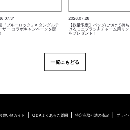
26.07.31
2026.07.28
画『ブルーロック』× タングルテ
【数量限定】バッグにつけて持ち
ーザー コラボキャンペーンを開
けるミニブラシ♪ チャーム用リン
！
をプレゼント！
一覧にもどる
お買い物ガイド
Q＆Aよくあるご質問
特定商取引法の表記
プライ