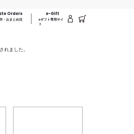
【
ate Orders
e-Gift
作・おまとめ注
eギフト専用サイ
ト
掲載されました。