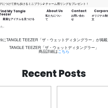
けて持ち歩けるミニブラシ♪ チャーム用リングをプレゼント！
About Us
Contact
Corpor
Find My Tangle
Teezer
私たちについ
お問い合わ
オリジナル制
最適なアイテムを見つける
て
せ
文
した」
OL.19にTANGLE TEEZER「ザ・ウェットディタングラー」が
TANGLE TEEZER「ザ・ウェットディタングラー」
商品詳細は
こちら
Recent Posts