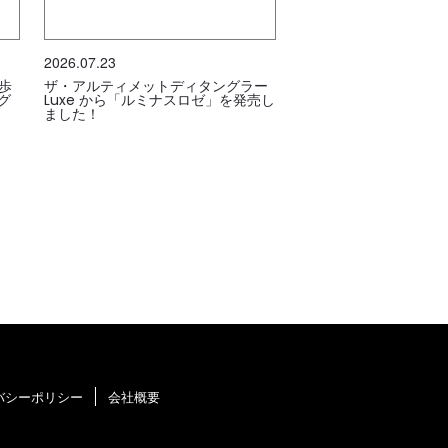
2026.07.23
歩
ザ・アルティメットディタングラー
グ
Luxe から「ルミナスロゼ」を発売し
ました！
バシーポリシー
会社概要