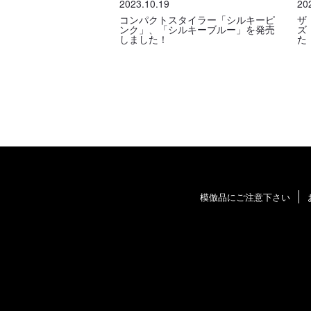
2023.10.19
20
コンパクトスタイラー「シルキーピ
ザ
ンク」、「シルキーブルー」を発売
ズ
しました！
た
模倣品にご注意下さい