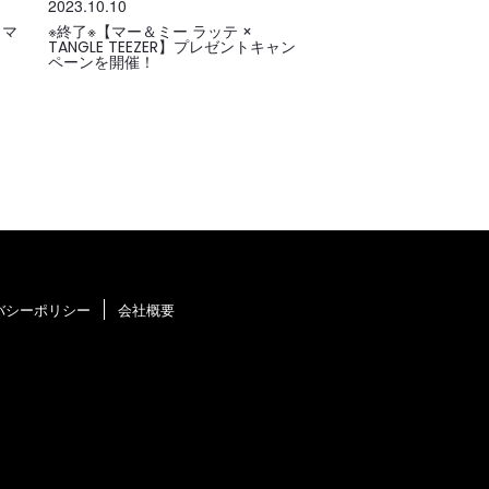
2023.10.10
・マ
※終了※【マー＆ミー ラッテ ×
TANGLE TEEZER】プレゼントキャン
ペーンを開催！
バシーポリシー
会社概要