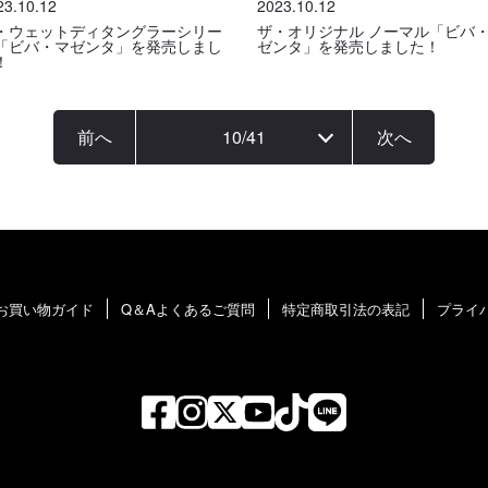
23.10.12
2023.10.12
・ウェットディタングラーシリー
ザ・オリジナル ノーマル「ビバ
「ビバ・マゼンタ」を発売しまし
ゼンタ」を発売しました！
！
前へ
10
/
41
次へ
お買い物ガイド
Q＆Aよくあるご質問
特定商取引法の表記
プライ