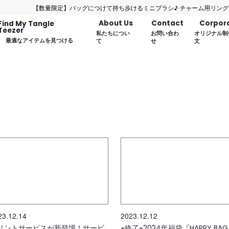
【数量限定】バッグにつけて持ち歩けるミニブラシ♪ チャーム用リングをプレ
About Us
Contact
Corpor
Find My Tangle
Teezer
私たちについ
お問い合わ
オリジナル制
最適なアイテムを見つける
て
せ
文
23.12.14
2023.12.12
リントサービスが新登場！サービ
※終了※2024年福袋『HAPPY BA