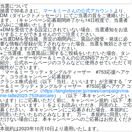
当選について
抽選で30名さまに、
マー＆ミーさんの公式アカウント
より、
DM（ダイレクトメッセージ）にてご当選の旨をご連絡いたし
ます。（キャンペーン応募期間終了から14日程度で、当選者
のみにご連絡いたします）
※DMを受信できる設定にされていない場合、当選通知をお送
りすることができませんのでご注意ください。
※当選DMを受信後、所定の期間内に、賞品の授受・発送に必
要な情報の登録が完了されなかった場合、当選を無効とさせて
いただきますので、ご注意ください。
※ご当選後、当選賞品に関するご投稿をいただいた場合、タン
グルティーザーやマー＆ミーさんの公式SNSアカウントでご
紹介、公式ホームページのコラムなどに使用させていただく可
能性がございます。
「マー＆ミー ラッテ × タングルティーザー #753応援ヘアケ
ア」コラボキャンペーン応募規約
クラシエ株式会社（以下「当社」といいます）が主催する「マ
ー＆ミー ラッテ × タングルティーザー #753応援ヘアケア コ
ラボキャンペーン（
https://tangleteezer.jp/news/campaign/ma-
me-latte2023-753haircare
）」（以下「本キャンペーン」とい
います）にご応募いただく前に、キャンペーン規約（以下「本
規約」といいます。）をよくお読みいただき、同意の上、ご応
募ください。 本キャンペーンにご応募された場合、本規約に
同意いただいたものとみなします。 万一、本規約に同意いた
だけない場合には、本キャンペーンへのご応募はお控えくださ
い。
本規約は2023年10月10日より適用いたします。