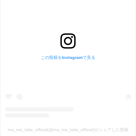
この投稿をInstagramで見る
ma_me_latte_official(@ma_me_latte_official)がシェアした投稿