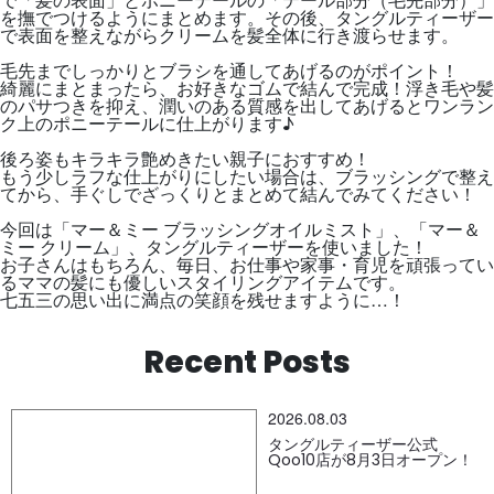
当選者が辞退した場合や当選無効により当選人数に達しない場合は、ご案
を撫でつけるようにまとめます。その後、タングルティーザー
内の当選者数とは異なる場合がございます。
で表面を整えながらクリームを髪全体に行き渡らせます。
当選者としての権利を第三者に譲渡することはできません。また、賞品の
換金、転売はできません。
毛先までしっかりとブラシを通してあげるのがポイント！
当選者の都合による賞品の交換、返品はできません。
賞品の発送方法、配送業者の指定はできません。
綺麗にまとまったら、お好きなゴムで結んで完成！浮き毛や髪
配送中の事故等、やむを得ない事情によって賞品の破損等が発生した場
のパサつきを抑え、潤いのある質感を出してあげるとワンラン
合、同じ賞品を代替品としてご用意できない場合がございます。あらかじ
ク上のポニーテールに仕上がります♪
めご了承ください。
賞品は、やむを得ない事情により内容を変更させていただく場合がござい
ます。あらかじめご了承ください。
後ろ姿もキラキラ艶めきたい親子におすすめ！
応募状況、当選確認およびその他抽選に関するお問い合わせにはお応えし
もう少しラフな仕上がりにしたい場合は、ブラッシングで整え
かねます。
てから、手ぐしでざっくりとまとめて結んでみてください！
尚、以下の場合、当選を無効とさせていただきますので、ご注意くださ
い。
マー＆ミー公式Instagramアカウントフォローが解除され、DMが送付でき
今回は「マー＆ミー ブラッシングオイルミスト」、「マー＆
ない場合。
ミー クリーム」、タングルティーザーを使いました！
DMの受信拒否設定により、当選をお知らせできない場合。
お子さんはもちろん、毎日、お仕事や家事・育児を頑張ってい
応募時のアカウントと登録のアカウントが異なる場合。（ご応募後、アカ
るママの髪にも優しいスタイリングアイテムです。
ウントを変更された場合は、応募時のアカウントにてご登録ください。）
七五三の思い出に満点の笑顔を残せますように…！
当選DMを受信後、当社所定の期間内に、賞品の授受・発送に必要な情報の
登録が完了されなかった場合。
賞品の授受・発送において、当選者が、真実かつ正確な情報を入力してい
ない場合。
Recent Posts
DMで送付する当選者通知の発送先等の登録フォームを他の人に共有した場
合
当選DMに登録された情報に関し、複数のアカウントにおいて、重複した登
録情報が含まれている場合
当選者から提供された情報が不十分であったことにより、賞品が届かない
2026.08.03
場合。
当選者の転居や長期の不在などの事由により、当社所定の期間内に当選者
タングルティーザー公式
が賞品を受領できない場合。
Qoo10店が8月3日オープン！
当社が同時期に実施する他のキャンペーンとの重複当選は出来ない場合が
ございます。