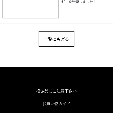
ゼ」を発売しました！
きないものとします。
投稿内容やアンケートの回答内容は、応募者のアカウントや個人情報が特
定されない範囲で、クラシエグループおよびタングルティーザージャパン
（株式会社プリアップ／以下プリアップといいます）のホームページ・社
内報、公式SNS以外に、リーフレット、メールマガジン、ダイレクトメー
ル、宣伝印刷物等の制作物に使用させていただく場合がございます。その
際、画像（写真）のサイズ・色を補正したり、コメントの内容を一部抜
粋、誤植の訂正等を行って掲載させていただくことがございます。あらか
じめご了承ください。
応募者は、本キャンペーンサイトの利用におけるニックネームおよびアイ
コンとして、応募者情報（利用者が別途登録するソーシャルメディアにア
一覧にもどる
カウント情報として登録されている全ての情報を含みます。）が当社およ
びプリアップによって使用されることに同意するものとします。また、使
用に際し、個別にお知らせすることはございません。あらかじめご了承く
ださい。
当社およびプリアップのブランドサイト（ECサイト含む）、当社公式SNS
アカウント等への投稿内容が本規約に違反すると当社が判断した場合、個
別にお知らせすることなく投稿内容を削除させていただくことがございま
す。あらかじめご了承ください。
抽選の際、投稿内容を確認させていただき、本キャンペーンの趣旨にそぐ
わないと当社が判断した場合には、抽選から除外させていただくことがご
ざいます。あらかじめご了承ください。
【応募の際の制限事項（禁止事項）】
応募者が以下のいずれかに該当する場合、当社は直ちに当該応募者の制
限、当選権利の無効等の一切の措置を講じることができるものとし、当社
に損害が生じた場合、当該応募者に対して損害賠償を請求できるものとし
模倣品にご注意下さい
ます。
公序良俗に反する行為、法令条例に違反する行為、犯罪的行為に結びつく
行為、またはそのおそれがある行為を行った場合。
第三者（他社及び他社製品を含む）または当社を誹謗・中傷もしくは名誉
お買い物ガイド
を毀損する行為、ならびにそれらのおそれがある行為を行った場合。
第三者（他社及び他社製品を含む）または当社の知的財産権（著作権、商
標権、意匠権等）・肖像権・財産・プライバシーを侵害する行為を行った