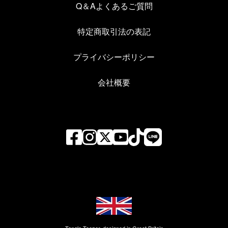
場合。
Q＆Aよくあるご質問
本キャンペーンを利用した営業行為、営利目的行為またはその準備を目的
とした行為を行った場合。
ハッキング・クラッシュ・スパム等の方法によって当社のソフトウェア・
ハードウェア・通信機器等の機能を妨害、破壊、制限する等、本キャンペ
特定商取引法の表記
ーンの運営妨害を行った場合。
Instagramが提供するサービスの利用規約に違反する行為を行った場合。
第三者のメールアドレス、ニックネーム、Instagramのアカウント情報その
他の個人情報等を不正に使用した場合。
プライバシーポリシー
応募の際に、虚偽の内容を申請した場合。
１つの当選者アカウントから異なる住所や電話番号などで、複数の応募が
あった場合。
会社概要
１人の応募者が複数のアカウントを利用して応募した場合。
同じ投稿内容が複数回にわたる場合。
１人の応募者が複数のアカウントを利用して応募した場合。
第三者（他社及び他社製品を含む）または当社に不利益または損害を与え
る行為を行う等、応募者として当社が不適切と判断した場合。
当社が、本キャンペーンの趣旨に沿わないと判断した場合。
その他、本規約に違反した場合。
【個人情報の取り扱いについて】
＜利用目的＞
応募者よりいただいた「個人情報」は、下記の利用目的の範囲内でのみ利
用し、応募者の同意なく利用目的以外に使用することはありません。
（１）賞品発送および発送に伴うご連絡、（２）商品・サービス・アンケ
ート情報のご案内、（３）個人を特定しない形での集計・分析。
＜個人情報の安全管理＞
お預かりした個人情報は、応募者の同意なく業務委託先以外の第三者に開
示・提供することはありません。（法令等により開示を求められた場合を
除く）
＜クラシエグループにおける個人情報の取り扱い＞
クラシエ個人情報保護方針をご参照ください。
https://www.kracie.co.jp/privacy/
Tangle Teezer, designed in Great Britain