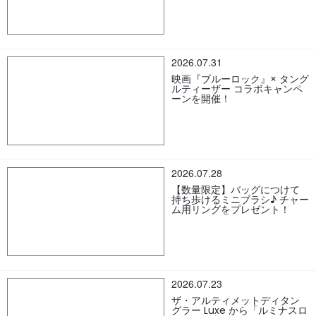
【応募の際の注意事項】
ご応募の際にかかる通信料等は、応募者のご負担とさせていただきます。
ネットワークの混雑や通信事業者等による通信障害（Instagramが提供する
サービスのメンテナンスや不具合を含む）などにより本キャンペーンサイ
トに接続しにくい場合がございます。応募プロセス途中での通信不具合、
セッション切れなどについては、一切責任を負いかねますので、安定した
2026.07.31
通信環境でのご応募をお勧めいたします。
本キャンペーンのご応募によるいかなるトラブル・損害が発生したとして
映画『ブルーロック』× タング
も、当社は一切責任を負わないものとします。あらかじめご了承くださ
ルティーザー コラボキャンペ
い。
ーンを開催！
画像（写真等）を投稿いただく場合、被写体および撮影者の許諾を得てい
る写真に限ります。
投稿いただく画像（写真）は、応募者ご本人が撮影したオリジナルで未発
表のものに限ります。
投稿いただく画像（写真）・コメント（以下「投稿内容」といいます。）
に、氏名・住所・電話番号・位置情報など、個人を特定できる情報を含め
ないようご注意ください。
投稿内容は、第三者や他社（その他製品を含む）の誹謗・中傷や名誉を毀
2026.07.28
損しないようご注意ください。また、公序良俗に反する内容、暴力的な表
現、犯罪行為に結びつくような投稿はお控えください。投稿内容に関連し
【数量限定】バッグにつけて
てトラブルや損害等が発生した場合、当社は一切の責任を負わないものと
持ち歩けるミニブラシ♪ チャー
します。
ム用リングをプレゼント！
投稿内容は、第三者に帰属する著作権、肖像権、プライバシーや当社以外
の商品等の著作権、商標権等の知的財産権に抵触しないようご注意くださ
い。投稿内容において、第三者への権利侵害があった場合、応募者自身の
責任において対応するものとし、当社は一切責任を負わないものとしま
す。
投稿内容に関わる一切の著作権は投稿された方（応募者）に帰属します
が、応募者は、応募により、当社に対し、無償にて利用（複製、複写、改
変、削除、第三者への再許諾その他あらゆる利用を含む）する権利を許諾
2026.07.23
するものとします。
投稿された方（応募者）は、本キャンペーンサイト及び当社の運営する別
ザ・アルティメットディタン
サイト・別媒体への投稿内容の掲載に関して、当社に対し、著作者人格権
グラー Luxe から「ルミナスロ
の行使を含む一切の権利行使および名目を問わずいかなる請求・要求はで