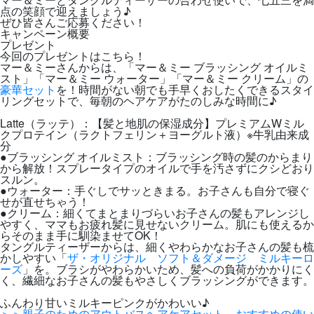
点の笑顔で迎えましょう♪
ぜひ皆さんご応募ください！
キャンペーン概要
プレゼント
今回のプレゼントはこちら！
マー＆ミーさんからは、「マー＆ミー ブラッシング オイルミ
スト」「マー＆ミー ウォーター」「マー＆ミー クリーム」の
豪華セット
を！時間がない朝でも手早くおしたくできるスタイ
リングセットで、毎朝のヘアケアがたのしみな時間に♪
Latte（ラッテ）：【髪と地肌の保湿成分】プレミアムWミル
クプロテイン（ラクトフェリン＋ヨーグルト液）※牛乳由来成
分
●ブラッシング オイルミスト：ブラッシング時の髪のからまり
から解放！スプレータイプのオイルで手を汚さずにクシどおり
スルン。
●ウォーター：手ぐしでサッときまる。お子さんも自分で寝ぐ
せが直せちゃう！
●クリーム：細くてまとまりづらいお子さんの髪もアレンジし
やすく、ママもお疲れ髪に見せないクリーム。肌にも使えるか
らそのまま手に馴染ませてOK！
タングルティーザーからは、細くやわらかなお子さんの髪も梳
かしやすい「
ザ・オリジナル ソフト＆ダメージ ミルキーロ
ーズ
」を。ブラシがやわらかいため、髪への負荷がかかりにく
く、繊細なお子さんの髪もやさしくブラッシングができます。
ふんわり甘いミルキーピンクがかわいい♪
＞＞親子のためのアウトバスヘアケアセット おすすめの使い