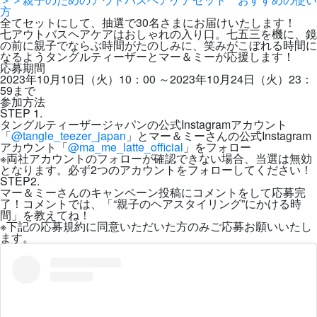
方
全てセットにして、抽選で30名さまにお届けいたします！
七アウトバスヘアケアはおしゃれの入り口。七五三を機に、鏡
の前に親子でならぶ時間がたのしみに、笑みがこぼれる時間に
なるようタングルティーザーとマー＆ミーが応援します！
応募期間
2023年10月10日（火）10：00 ～2023年10月24日（火）23：
59まで
参加方法
STEP 1.
タングルティーザージャパンの公式Instagramアカウント
「
@tangle_teezer_japan
」とマー＆ミーさんの公式Instagram
アカウント「
@ma_me_latte_official
」をフォロー
※両社アカウントのフォローが確認できない場合、当選は無効
となります。必ず2つのアカウントをフォローしてください！
STEP2.
マー＆ミーさんのキャンペーン投稿にコメントをして応募完
了！コメントでは、「“親子のヘアスタイリング”にかける時
間」を教えてね！
※下記の応募規約に同意いただいた方のみご応募お願いいたし
ます。