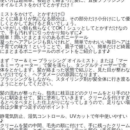
せていただきます。
オイルミストをかけてとかすだけ！
応募者が未成年者の方の場合、保護者等の法定代理人のご同意が必要で
す。
クラシエグループの従業員及び関係者の応募はできません。
ミストをかけて、とかすだけ◎
応募者は、暴力団員等の反社会的勢力に該当しないことを確約するものと
とくに絡まりが気になる部分は、その部分だけ小分けにして優
します。
しくとかしてあげると良いでしょう。
本キャンペーンは、Instagramを運営するMeta社とは関係ありません。
いそがしい朝も焦らなくてOK！シュッとしてとかすだけなの
【応募方法】
で、手も汚れずに引っかかり知らずに♪
下記の手順にて、ご応募ください。
簡単！潤いとまとまりのあるポニーテール
ステップ①
凝ったヘアアレンジも良いけれど、簡単でかわいい毎日ヘアは
マー＆ミー公式Instagramアカウント「@ma_me_latte_official」とタングル
子育ての味方！ということで、親子で嬉しい、簡単だけど綺麗
ティーザージャパンの公式Instagramアカウント「@tangle_teezer_japan」
をフォロー
にまとまるポニーテールのポイントをご紹介します♪
ステップ②
マー＆ミーのキャンペーン投稿に「コメント」を投稿して応募完了！
まず「マー＆ミー ブラッシング オイルミスト」または「マー
コメントでは、「“親子のヘアスタイリング”にかける時間」を教えてくださ
＆ミー ウォーター」で髪を濡らし、タングルティーザーで全
い。
例）私：10分、子ども：15分
体をとかします。髪が絡まった状態で結ぶと、見た目が整わな
当選したら…
いだけでなく、ヘアダメージの原因になります。
お手元に届いた賞品を撮影し、ご自身のInstagramにて投稿してください！
ブラッシングをしながら、スタイリング剤が髪全体に行き渡る
ようにとかしてください。
【抽選・当選通知・賞品発送】
ご応募締切後、厳正なる抽選のうえ、当選の方を決定いたします。（以下
「当選者」といいます。）
髪の流れが整ったら、指先に枝豆ほどのクリームをとり手のひ
抽選の結果は、キャンペーン応募期間終了から14日程度で、当選者のみ
らに馴染ませて、髪に塗布していきます。クリームを付けすぎ
に、マー＆ミーラッテ公式アカウントからInstagramのダイレクトメッセー
るとベタベタとした仕上がりになってしまうので、足りない場
ジ（以下「ＤＭ」といいます。）にてお知らせいたします。DMは、当選者
合は少量ずつ足すのがポイント！
が応募時に登録いただいたInstagramのアカウント宛に送付させていただき
ます。
ＤＭでは、賞品の授受・発送に必要な情報を登録いただく方法をご案内さ
静電気防止、湿気コントロール、UVカットで年中使いやすい
せていただきます。所定の期間内に必要な情報をご登録いただきますと、
♪
当選確定となります。
クリームを髪の中間、毛先の順に付けて、手に残ったクリーム
当選者は日本国内に在住で、かつ連絡先（賞品送付先）住所・電話番号が
日本国内の方に限らせていただきます。
で「髪の表面」とポニーテールの「テール部分（毛先部分）」