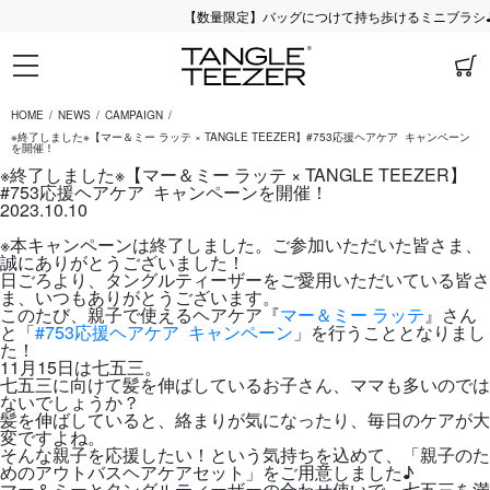
【数量限定】バッグにつけて持ち歩けるミニブラシ♪ チ
HOME
NEWS
CAMPAIGN
※終了しました※【マー＆ミー ラッテ × TANGLE TEEZER】#753応援ヘアケア キャンペーン
を開催！
※終了しました※【マー＆ミー ラッテ × TANGLE TEEZER】
#753応援ヘアケア キャンペーンを開催！
2023.10.10
※本キャンペーンは終了しました。ご参加いただいた皆さま、
誠にありがとうございました！
日ごろより、タングルティーザーをご愛用いただいている皆さ
ま、いつもありがとうございます。
このたび、親子で使えるヘアケア『
マー＆ミー ラッテ
』さん
と「
#753応援ヘアケア キャンペーン
」を行うこととなりまし
た！
11月15日は七五三。
七五三に向けて髪を伸ばしているお子さん、ママも多いのでは
ないでしょうか？
髪を伸ばしていると、絡まりが気になったり、毎日のケアが大
変ですよね。
そんな親子を応援したい！という気持ちを込めて、「親子のた
めのアウトバスヘアケアセット」をご用意しました♪
マー＆ミーとタングルティーザーの合わせ使いで、七五三を満