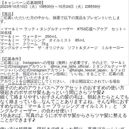
【キャンペーン応募期間】
2023年10月10日（火）10時00分～10月24日（火）23時59分
【賞品】
ご応募いただいた方の中から、抽選で以下の賞品をプレゼントいたしま
す。
＜マー＆ミー ラッテ × タングルティーザー #753応援ヘアケア セット＞
30名様
マー＆ミー ウォーター 250ｍL
マー＆ミー ブラッシング オイルミスト 85ｍL
マー＆ミー クリーム 75ｇ
タングルティーザー ザ・オリジナル ソフト＆ダメージ ミルキーロー
ズ
【応募条件】
ご応募には、Instagramへの登録（無料）が必要です。その上で、マー＆ミ
ー公式Instagramアカウント
「@ma_me_latte_official」
とタングルティーザ
ージャパンの公式Instagramアカウント
「@tangle_teezer_japan」
をフォロ
ーいただき、指定のキャンペーン投稿に「いいね」することで、応募の意
思確認とさせていただきます。
アカウントを公開設定にしてください。（非公開設定にされている場合
は、抽選対象外となります。）
親子のためのアウトバスヘアケアセットのおすすめの使い方
ご応募締切後、厳正なる抽選の上、当選の方を決定いたします。（以下
寝起きのボサボサ髪もあっという間にさらツヤ髪♪
「当選者」といいます。）当選者の方は「賞品」を撮影いただき、ご自身
細くて絡まりやすいお子さんの髪の毛は、朝起きたらとんでも
のInstagramで投稿してください。
同一住所にお住まいの複数の方が当選された場合は、１名のみの当選とさ
なく絡まっている…なんてことありますよね。そんな時におす
せていただきます。
すめなのは「マー＆ミー ブラッシング オイルミスト」と「タ
ご応募は、PC、スマートフォン、フィーチャーフォン（ガラケー）から
ングルティーザー」の合わせ使い！
Instagramを利用して行うことができます。ただし、一部の機種やブラウザ
1分あれば、写真のようにボサボサ髪からさらツヤ髪に整える
では応募できない場合がございます。また、PHSからの応募はできませ
ん。
ことができます♪
ご応募いただける方（以下「応募者」といいます。）は、日本国内の住所
に継続的に居住され、かつ、日本国内にて賞品の受取りができる方に限ら
使い方は超簡単。寝起きで絡まった髪に、直接ブラッシング