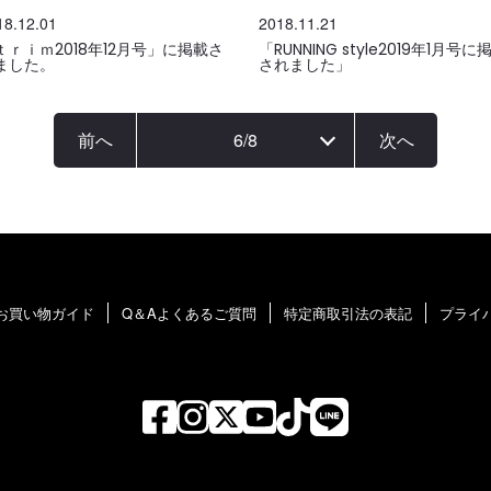
18.12.01
2018.11.21
ｔｒｉｍ2018年12月号」に掲載さ
「RUNNING style2019年1月号に
ました。
されました」
前へ
6
/
8
次へ
お買い物ガイド
Q＆Aよくあるご質問
特定商取引法の表記
プライ