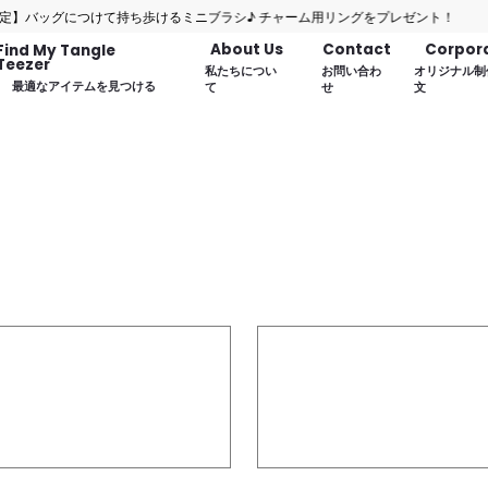
ッグにつけて持ち歩けるミニブラシ♪ チャーム用リングをプレゼント！
About Us
Contact
Corpor
Find My Tangle
Teezer
私たちについ
お問い合わ
オリジナル制
最適なアイテムを見つける
て
せ
文