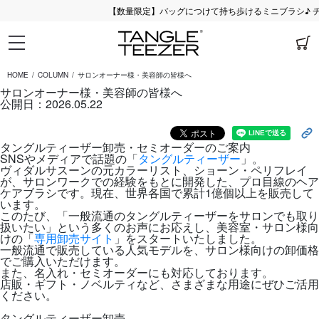
【数量限定】バッグにつけて持ち歩けるミニブラシ♪ チャ
HOME
COLUMN
サロンオーナー様・美容師の皆様へ
サロンオーナー様・美容師の皆様へ
公開日：2026.05.22
タングルティーザー卸売・セミオーダーのご案内
SNSやメディアで話題の「
タングルティーザー
」。
ヴィダルサスーンの元カラーリスト、ショーン・ペリフレイ
が、サロンワークでの経験をもとに開発した、プロ目線のヘア
ケアブラシです。現在、世界各国で累計1億個以上を販売して
います。
このたび、「一般流通のタングルティーザーをサロンでも取り
扱いたい」という多くのお声にお応えし、美容室・サロン様向
けの「
専用卸売サイト
」をスタートいたしました。
一般流通で販売している人気モデルを、サロン様向けの卸価格
でご購入いただけます。
また、名入れ・セミオーダーにも対応しております。
店販・ギフト・ノベルティなど、さまざまな用途にぜひご活用
ください。
タングルティーザー卸売