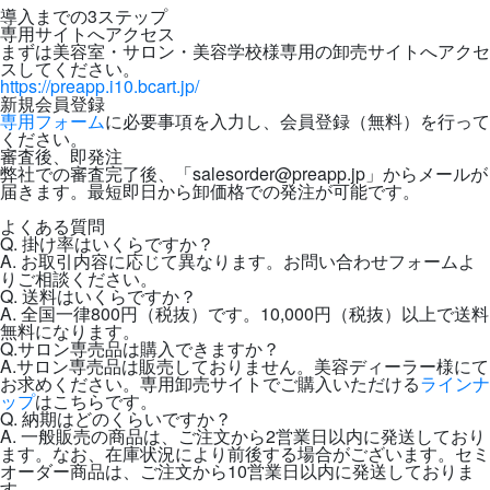
導入までの3ステップ
専用サイトへアクセス
まずは美容室・サロン・美容学校様専用の卸売サイトへアクセ
スしてください。
https://preapp.i10.bcart.jp/
新規会員登録
専用フォーム
に必要事項を入力し、会員登録（無料）を行って
ください。
審査後、即発注
弊社での審査完了後、「salesorder@preapp.jp」からメールが
届きます。最短即日から卸価格での発注が可能です。
よくある質問
Q. 掛け率はいくらですか？
A. お取引内容に応じて異なります。お問い合わせフォームよ
りご相談ください。
Q. 送料はいくらですか？
A. 全国一律800円（税抜）です。10,000円（税抜）以上で送料
無料になります。
Q.サロン専売品は購入できますか？
A.サロン専売品は販売しておりません。美容ディーラー様にて
お求めください。専用卸売サイトでご購入いただける
ラインナ
ップ
はこちらです。
Q. 納期はどのくらいですか？
A. 一般販売の商品は、ご注文から2営業日以内に発送しており
ます。なお、在庫状況により前後する場合がございます。セミ
オーダー商品は、ご注文から10営業日以内に発送しておりま
す。