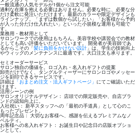
一般流通の人気モデルが1個から注文可能
過剰な在庫を抱える必要はありません。必要な時に、必要な分
だけ柔軟に発注いただけます。最新のカラーや限定デザインも
ラインナップ。「まずは数個から試したい」「お客様から予約
が入った分だけ仕入れたい」といった小規模な運用も可能で
す。
業務用・教材用として
サロンワークでの使用はもちろん、美容学校や講習会での教材
としても高い評価をいただいています。 開発者が美容師であ
るからこその「
髪に負担をかけない設計
」は、学生の技術向上
やウィッグのメンテナンスに最適です。大口注文も承ります。
セミオーダーサービス
サロン独自の価値を。ロゴ入れ・名入れギフトの提案
卸売だけでなく、タングルティーザーにサロンロゴやメッセー
ジを刻印できるサービスです。
詳細は
「おまとめ注文・法人ギフトページ」
にてご確認いただ
けます。
活用シーンの例
サロンオリジナルデザイン： 店頭での限定販売や、自店ブラ
ンドの認知向上に。
入社祝い： 新卒スタッフへの「最初の手道具」として心のこ
もったプレゼント。
周年記念品： 大切なお客様へ、感謝を伝えるプレミアムなノ
ベルティ。
お客様への名入れギフト： お誕生日や記念日の店販オプショ
ンとして。