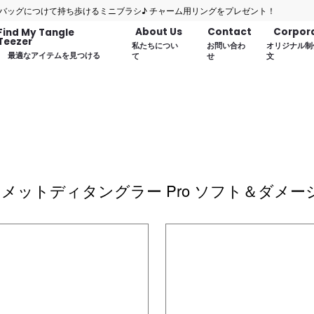
につけて持ち歩けるミニブラシ♪ チャーム用リングをプレゼント！
About Us
Contact
Corpor
Find My Tangle
Teezer
私たちについ
お問い合わ
オリジナル制
最適なアイテムを見つける
て
せ
文
メットディタングラー Pro ソフト＆ダメ