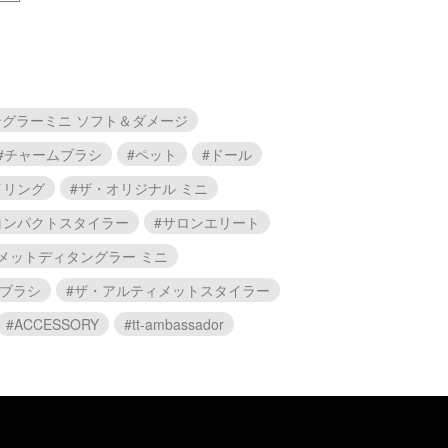
グラーミニ ソフト＆ダメージ
#チャームブラシ
#ペット
#ドール
イリング
#ザ・オリジナル ミニ
コンパクトスタイラー
#サロンエリート
メットディタングラー ミニ
ルブラシ
#ザ・アルティメットスタイラー
#ACCESSORY
#tt-ambassador