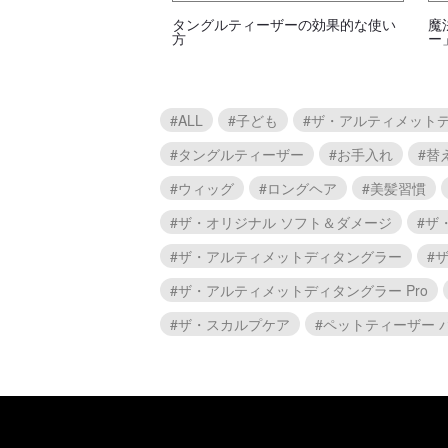
タングルティーザーの効果的な使い
魔
方
ー
#ALL
#子ども
#ザ・アルティメットデ
#タングルティーザー
#お手入れ
#替
#ウィッグ
#ロングヘア
#美髪習慣
#ザ・オリジナル ソフト＆ダメージ
#ザ
#ザ・アルティメットディタングラー
#
#ザ・アルティメットディタングラー Pro
#ザ・スカルプケア
#ペットティーザー 