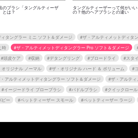
法のブラシ「タングルティーザ
タングルティーザーって何がいい
」とは？
の？他のヘアブラシとの違い
ィタングラー ミニ ソフト＆ダメージ
#ザ・アルティメットディタン
え時
#ザ・アルティメットディタングラー Pro ソフト＆ダメージ
#頭皮ケア
#収納
#デタングリング
#ブロードライ
#スタ
・オリジナル ノーマル
#ザ・オリジナル ハード ＆ ボリューム
#
ザ・アルティメットディタングラー ソフト＆ダメージ
#ザ・アルティ
#イージードライ ブローブラシ
#パドルブラシ
#クイックロー
パピー
#ペットティーザー スモール
#ペットティーザー ラージ