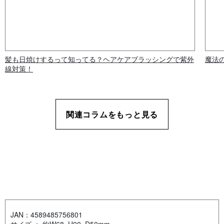
髪も日焼けするって知ってる？ヘアケアブラッシングで紫外
魔法
線対策！
関連コラムをもっと見る
JAN：4589485756801
サイズ ： 約W68×H90×D50mm