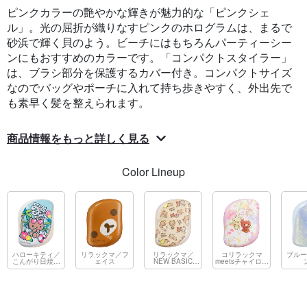
ピンクカラーの艶やかな輝きが魅力的な「ピンクシェ
ル」。光の屈折が織りなすピンクのホログラムは、まるで
砂浜で輝く貝のよう。ビーチにはもちろんパーティーシー
ンにもおすすめのカラーです。「コンパクトスタイラー」
は、ブラシ部分を保護するカバー付き。コンパクトサイズ
なのでバッグやポーチに入れて持ち歩きやすく、外出先で
も素早く髪を整えられます。
商品情報をもっと詳しく見る
Color Lineup
ハローキティ／
リラックマ／フ
リラックマ／
コリラックマ
ブルー
こんがり日焼け
ェイス
NEW BASIC
meetsチャイロイ
サマー
RILAKKUMA
コグマ