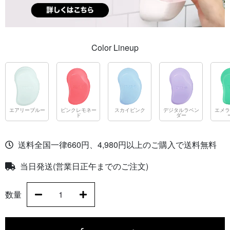
Color Lineup
エアリーブルー
ピンクレモネー
スカイピンク
デジタルラベン
エメラ
ド
ダー
送料全国一律660円、4,980円以上のご購入で送料無料
当日発送(営業日正午までのご注文)
数量