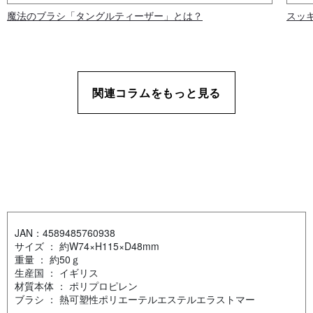
魔法のブラシ「タングルティーザー」とは？
スッ
関連コラムをもっと見る
JAN：4589485760938
サイズ ： 約W74×H115×D48mm
重量 ： 約50ｇ
生産国 ： イギリス
材質本体 ： ポリプロピレン
ブラシ ： 熱可塑性ポリエーテルエステルエラストマー